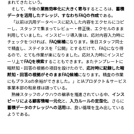
まれてきたという。
そして、今後の
業務効率化に大きく寄与
するところは、
蓄積
データを活用したナレッジ、すなわちFAQの作成
である。
「以前は汎用データベースに記入した内容をエクセルにコピ
ーし、スタッフで集まってレビュー・修正後、エクセルのまま
利用していました。インスピーリ導入後は、応対内容入力時に
チェックをつければ、
FAQ候補
になります。後日スタッフ同士
で精査し、ステイタスを「公開」とするだけで、FAQになり得
るので、とても作業が楽になりました。応対入力時にインスピ
ーリ上で
FAQを検索
することもできます。またテンプレートに
暗黙知・回答の根拠の項目を設けたので、
応対時に記録した暗
黙知・回答の根拠がそのままFAQ候補
になります。精査の作業
にもプラスαの余裕ができました。」とIAプロダクト＆サービス
事業本部の和泉様は語っている。
熟練スタッフのノウハウの継承を推進されている中、
インス
ピーリによる顧客情報一元化
と、
入力ルールの定型化
、さらに
蓄積データのナレッジへの活用
は、良い循環を生み出している
ようである。