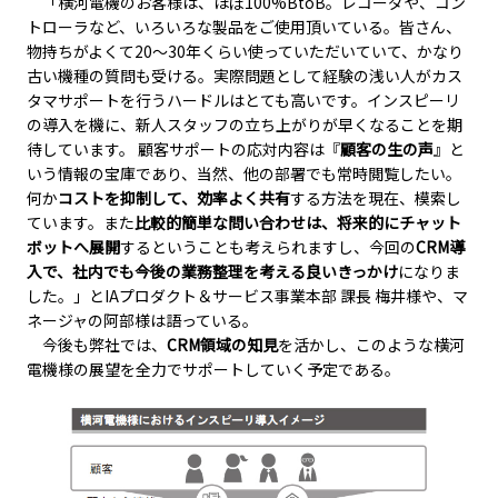
「横河電機のお客様は、ほぼ100%BtoB。レコーダや、コン
トローラなど、いろいろな製品をご使用頂いている。皆さん、
物持ちがよくて20～30年くらい使っていただいていて、かなり
古い機種の質問も受ける。実際問題として経験の浅い人がカス
タマサポートを行うハードルはとても高いです。インスピーリ
の導入を機に、新人スタッフの立ち上がりが早くなることを期
待しています。 顧客サポートの応対内容は『
顧客の生の声
』と
いう情報の宝庫であり、当然、他の部署でも常時閲覧したい。
何か
コストを抑制して、効率よく共有
する方法を現在、模索し
ています。また
比較的簡単な問い合わせは、将来的にチャット
ボットへ展開
するということも考えられますし、今回の
CRM導
入で、社内でも今後の業務整理を考える良いきっかけ
になりま
した。」とIAプロダクト＆サービス事業本部 課長 梅井様や、マ
ネージャの阿部様は語っている。
今後も弊社では、
CRM領域の知見
を活かし、このような横河
電機様の展望を全力でサポートしていく予定である。