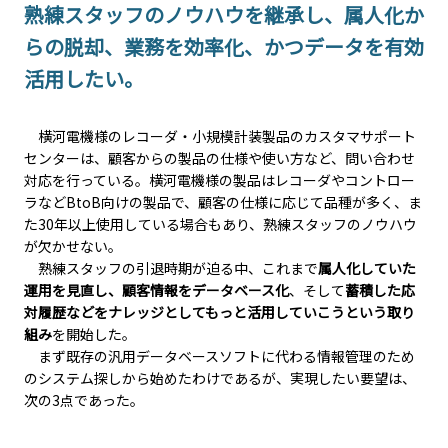
熟練スタッフのノウハウを継承し、属人化か
らの脱却、業務を効率化、かつデータを有効
活用したい。
横河電機様のレコーダ・小規模計装製品のカスタマサポート
センターは、顧客からの製品の仕様や使い方など、問い合わせ
対応を行っている。横河電機様の製品はレコーダやコントロー
ラなどBtoB向けの製品で、顧客の仕様に応じて品種が多く、ま
た30年以上使用している場合もあり、熟練スタッフのノウハウ
が欠かせない。
熟練スタッフの引退時期が迫る中、これまで
属人化していた
運用を見直し、顧客情報をデータベース化
、そして
蓄積した応
対履歴などをナレッジとしてもっと活用していこうという取り
組み
を開始した。
まず既存の汎用データベースソフトに代わる情報管理のため
のシステム探しから始めたわけであるが、実現したい要望は、
次の3点であった。