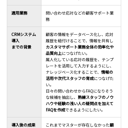
適用業務
問い合わせ応対などの顧客サポート業
務
CRMシステム
顧客の情報をデータベース化し、応対
導入
履歴を紐付けることで、情報を共有し
までの背景
カスタマサポート業務全体の効率化や
品質向上
につなげたい。
属人化している応対の履歴を、テンプ
レートを活用して入力するようにし、
ナレッジベース化することで、
情報の
活用や次代スタッフの育成
につなげた
い。
日々の問い合わせからFAQになりそう
な候補を抽出し、
熟練スタッフのノウ
ハウや経験の浅い人の疑問点を加えて
FAQを作成
できるようにしたい。
導入後の成果
これまでマスターが存在しなかった
顧