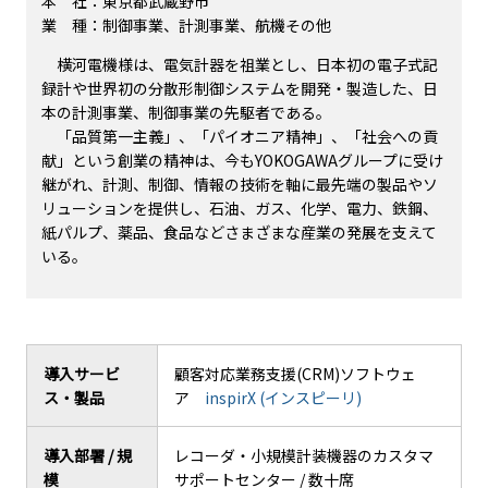
本 社：東京都武蔵野市
業 種：制御事業、計測事業、航機その他
横河電機様は、電気計器を祖業とし、日本初の電子式記
録計や世界初の分散形制御システムを開発・製造した、日
本の計測事業、制御事業の先駆者である。
「品質第一主義」、「パイオニア精神」、「社会への貢
献」という創業の精神は、今もYOKOGAWAグループに受け
継がれ、計測、制御、情報の技術を軸に最先端の製品やソ
リューションを提供し、石油、ガス、化学、電力、鉄鋼、
紙パルプ、薬品、食品などさまざまな産業の発展を支えて
いる。
導入サービ
顧客対応業務支援(CRM)ソフトウェ
ス・製品
ア
inspirX (インスピーリ)
導入部署 / 規
レコーダ・小規模計装機器のカスタマ
模
サポートセンター / 数十席