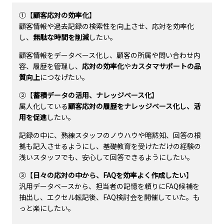
①【
顧客応対の効率化
】
顧客情報や過去記録の検索性を向上させ、応対を効率化
し、
無駄な時間を削減
したい。
顧客情報をデータベース化し、顧客の所属や問い合わせ内
容、履歴を管理し、
応対の効率化
や
カスタマサポートの品
質向上
につなげたい。
②【
蓄積データの活用、ナレッジベース化
】
属人化している
顧客応対の履歴をナレッジベース化し、活
用を促進
したい。
記録の中に、熟練スタッフのノウハウや暗黙知、回答の根
拠も記入させるようにし、基礎教育を受けただけの経験の
浅いスタッフでも、安心して回答できるようにしたい。
③【
日々の応対の中から、FAQを効率よく作成したい
】
汎用データベースから、担当者の記憶を頼りにFAQ候補を
抽出し、エクセル転記後、FAQ検討会を開催していた。も
っと楽にしたい。