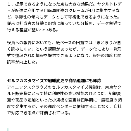
し、提示できるようになった点も大きな効果だ。ヤクルトレデ
ィが配達に利用する自転車関連のクレームが
4
月に集中するな
ど、季節性の傾向もデータとして可視化できるようになった。
従来は担当者の経験と記憶に頼っていた分析を、データ主導で
行える基盤が整いつつある。
役員への報告においても、紙ベースの回覧では「まとまりが悪
く読みにくい」という課題があったが、データ化により一覧形
式で整理された情報を提供できるようになり、報告の精度と閲
読率が向上した。
セルフカスタマイズで組織変更や商品追加にも即応
アイエックスクラウズのセルフカスタマイズ機能は、東京ヤク
ルト販売様にとって特に利便性の高い機能のひとつだ。組織変
更や商品の追加といった小規模な変更は四半期に一度程度の頻
度で発生するが、その都度ベンダーに依頼することなく、自社
で対応できる点が評価されている。