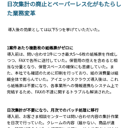
日次集計の廃止とペーパーレス化がもたらし
た業務変革
導入後の効果としては以下5つを挙げていただいた。
1
案件あたり複数枚の紙帳票がゼロに
導入前は、問い合わせ
1
件につき最大
5
～
6
枚の紙帳票を作成し
つつ、
FAX
で各所に送付していた。保管用の控えを含めると相
当な分量となり、保管スペースの確保にも苦慮していた。ま
た、本社でも確認のために印刷を行っており、紙の消費量は組
織全体で膨らんでいた。アイエックスクラウズ導入後は、これ
ら紙帳票は不要になり、各事業所への情報連携もシステム上で
完結するため、
FAX
の不達に関するトラブルも解消された。
日次集計が不要になり、月次でのバッチ処理に移行
導入前、お客さま相談センターでは問い合わせ内容の集計作業
を日次で行っていた。クレームの内容（届かない、商品が違