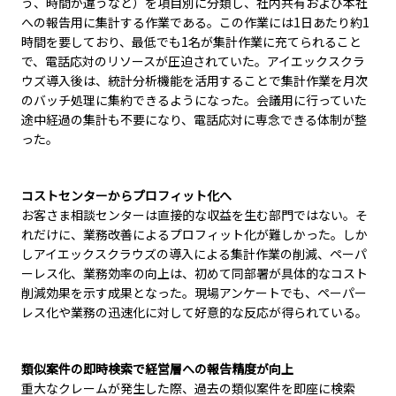
う、時間が違うなど）を項目別に分類し、社内共有および本社
への報告用に集計する作業である。この作業には
1
日あたり約
1
時間を要しており、最低でも
1
名が集計作業に充てられること
で、電話応対のリソースが圧迫されていた。アイエックスクラ
ウズ導入後は、統計分析機能を活用することで集計作業を月次
のバッチ処理に集約できるようになった。会議用に行っていた
途中経過の集計も不要になり、電話応対に専念できる体制が整
った。
コストセンターからプロフィット化へ
お客さま相談センターは直接的な収益を生む部門ではない。そ
れだけに、業務改善によるプロフィット化が難しかった。しか
しアイエックスクラウズの導入による集計作業の削減、ペーパ
ーレス化、業務効率の向上は、初めて同部署が具体的なコスト
削減効果を示す成果となった。現場アンケートでも、ペーパー
レス化や業務の迅速化に対して好意的な反応が得られている。
類似案件の即時検索で経営層への報告精度が向上
重大なクレームが発生した際、過去の類似案件を即座に検索