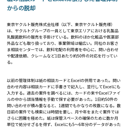
からの脱却
東京ヤクルト販売株式会社様（以下、東京ヤクルト販売様）
は、ヤクルトグループの一員として東京エリアにおける乳製品
乳酸菌飲料の販売を手掛けている。飲料のほか化粧品や医薬部
外品なども取り扱っており、事業領域は幅広い。同社のお客さ
ま相談センターでは、飲料宅配の利用者を中心に、問い合わせ
や配達依頼、クレームなど1日あたり約50件の対応を行ってい
る。
以前の管理体制は紙の相談カードとExcelの併用であった。問い
合わせ内容は相談カードに手書きで記入し、並行してExcelにも
入力する。過去の案件を調べるには、カードの束やExcelファイ
ルの中から該当情報を手動で探す必要があった。1日約50件の
問い合わせが積み重なると、1週間でもかなりの枚数になる。数
日前の案件でも検索には時間を要し、月や年をまたぐ案件では
さらに困難を極めた。紙は保管スペースの確保のために数か月
単位で処分せざるを得ず、Excelにも5～6年分のデータがあった